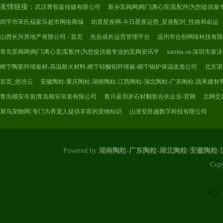
友情链接：
武汉菁智嘉传媒有限公司
新乡泵阀网|阀门|离心泵|泵配件|为您提供
四平市宋氏褔家乐超市网络商城
幼萱星座网-今日星座运势_星座配对_性格和命运
山西长兴房地产有限公司 - 首页
光合成长运营管理平台
温州市合创网络科技有限
青岛泵阀网|阀门|离心泵|泵配件|为您提供最专业的泵阀资讯平
xacrius.cn-深
睢宁陶瓷纤维板材-高温耐火材料-睢宁硅酸铝纤维板-睢宁锅炉保温改造公司
北京望
首页_悠琀云
安徽陶粒-重庆陶粒-湖南陶粒-江西陶粒-湖北陶粒-广东陶粒-战果建材
青岛顺安吊装|青岛顺安吊装有限公司
青川县圳岁石材翻新合伙企业-官网
北网交
犀鸟宠物网| 专门为养宠人提供丰富的宠物知识
山潜安胜越数字科技有限公司
Powered by
湖南陶粒-广东陶粒-湖北陶粒-安徽陶粒
Cop