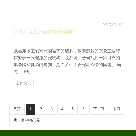
2026-06-16
那儿可以买到健康的宠物狗？
跟着东谈主们对宠物需求的增多，越来越多的东谈主运转
探究养一只健康的宠物狗。联系词，若何找到一家可靠的
渠谈购买健康的狗狗，是许多生手养宠者怜惜的问题。 当
先，正规
新闻资讯
首页
1
2
3
4
5
6
下一页
末页
共
6
页
60
条记录