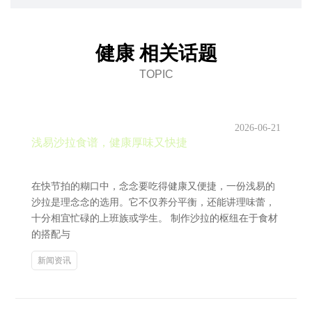
健康 相关话题
TOPIC
2026-06-21
浅易沙拉食谱，健康厚味又快捷
在快节拍的糊口中，念念要吃得健康又便捷，一份浅易的
沙拉是理念念的选用。它不仅养分平衡，还能讲理味蕾，
十分相宜忙碌的上班族或学生。 制作沙拉的枢纽在于食材
的搭配与
新闻资讯